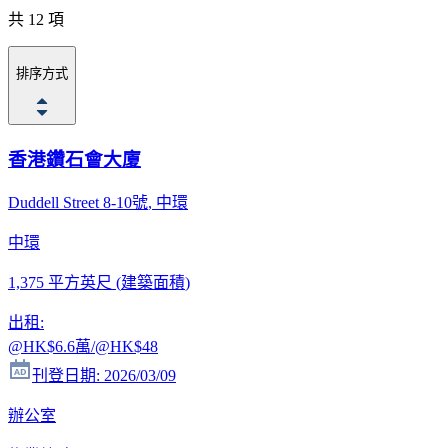
共 12 項
排序方式
香港鑽石會大廈
Duddell Street 8-10號
, 中環
中環
1,375 平方英尺
(
建築面積
)
出租
:
@HK
$6.6萬
/@HK
$48
刊登日期
:
2026/03/09
辦公室