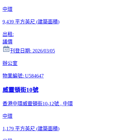
中環
9,439 平方英尺
(
建築面積
)
出租
:
議價
刊登日期
:
2026/03/05
辦公室
物業編號
:
U584647
威靈頓街10號
香港中環威靈頓街10-12號
, 中環
中環
1,179 平方英尺
(
建築面積
)