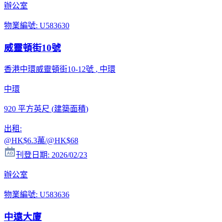
辦公室
物業編號
:
U583630
威靈頓街10號
香港中環威靈頓街10-12號
, 中環
中環
920 平方英尺
(
建築面積
)
出租
:
@HK
$6.3萬
/@HK
$68
刊登日期
:
2026/02/23
辦公室
物業編號
:
U583636
中遠大廈