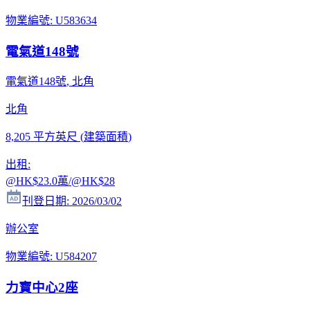
物業編號
:
U583634
電氣道148號
電氣道148號
, 北角
北角
8,205 平方英尺
(
建築面積
)
出租
:
@HK
$23.0萬
/@HK
$28
刊登日期
:
2026/03/02
辦公室
物業編號
:
U584207
力寶中心2座