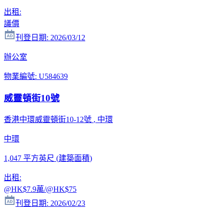
出租
:
議價
刊登日期
:
2026/03/12
辦公室
物業編號
:
U584639
威靈頓街10號
香港中環威靈頓街10-12號
, 中環
中環
1,047 平方英尺
(
建築面積
)
出租
:
@HK
$7.9萬
/@HK
$75
刊登日期
:
2026/02/23