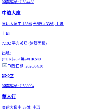
物業編號
:
U584438
中遠大廈
皇后大道中 183號|永樂街 33號
, 上環
上環
7,102 平方英尺
(
建築面積
)
出租
:
@HK
$28.4萬
/@HK
$40
刊登日期
:
2026/04/30
辦公室
物業編號
:
U588004
華人行
皇后大道中 29號
, 中環