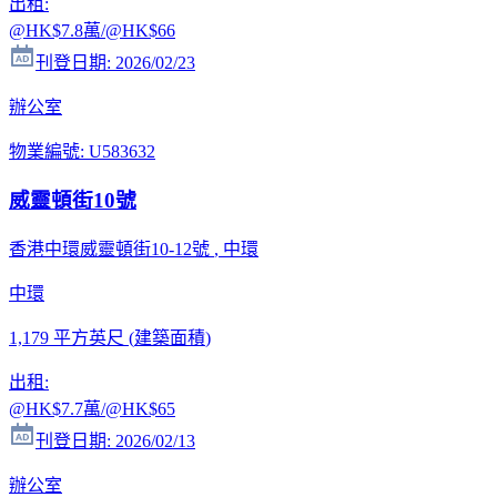
出租
:
@HK
$7.8萬
/@HK
$66
刊登日期
:
2026/02/23
辦公室
物業編號
:
U583632
威靈頓街10號
香港中環威靈頓街10-12號
, 中環
中環
1,179 平方英尺
(
建築面積
)
出租
:
@HK
$7.7萬
/@HK
$65
刊登日期
:
2026/02/13
辦公室