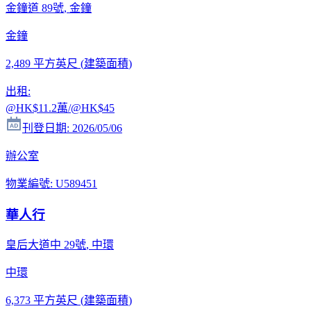
金鐘道 89號
, 金鐘
金鐘
2,489 平方英尺
(
建築面積
)
出租
:
@HK
$11.2萬
/@HK
$45
刊登日期
:
2026/05/06
辦公室
物業編號
:
U589451
華人行
皇后大道中 29號
, 中環
中環
6,373 平方英尺
(
建築面積
)